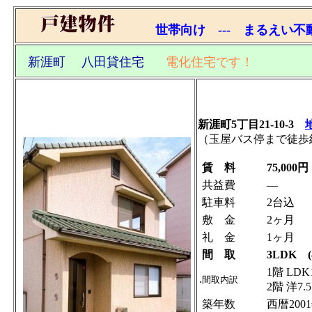
世帯向け --- まるえい不動産 
新涯町 八田貸住宅
電化住宅です！
新涯町5丁目21-10-3
（玉屋バス停まで徒歩
賃 料
75,000円
共益費
―
駐車料
2台込
敷 金
2ヶ月
礼 金
1ヶ月
間 取
3LDK (
1階 LDK
.
間取内訳
2階 洋7.
築年数
西暦200