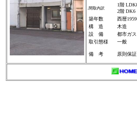
1階 LD
.
間取内訳
2階 DK
築年数
西暦195
構 造
木造
設 備
都市ガス
取引態様
一般
備 考
原則保証