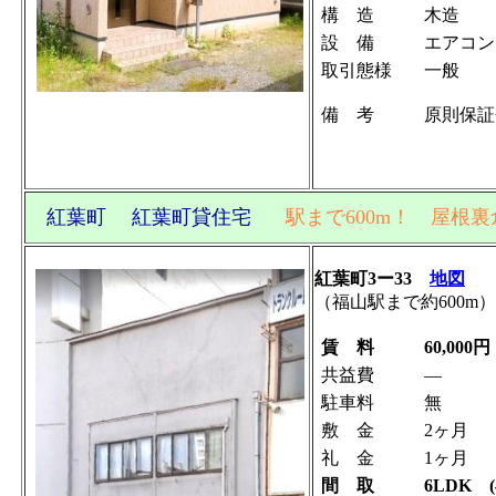
構 造
木造
設 備
エアコン
取引態様
一般
備 考
原則保証
紅葉町 紅葉町貸住宅
駅まで600m！ 屋根
紅葉町3ー33
地図
（福山駅まで約600m）
賃 料
60,000円
共益費
―
駐車料
無
敷 金
2ヶ月
礼 金
1ヶ月
間 取
6LDK 